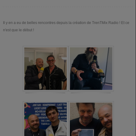
Il y en a eu de belles rencontres depuis la création de TrenTMix Radio ! Et ce
n'est que le début !