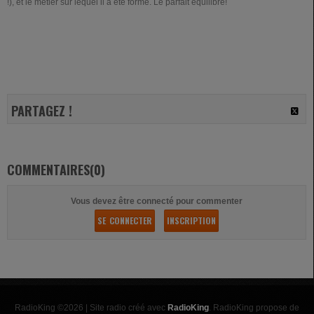
!), et le métier sur lequel il a été formé. Le parfait équilibre!
PARTAGEZ !
COMMENTAIRES(0)
Vous devez être connecté pour commenter
SE CONNECTER
INSCRIPTION
RadioKing ©2026 | Site radio créé avec
RadioKing
. RadioKing propose de