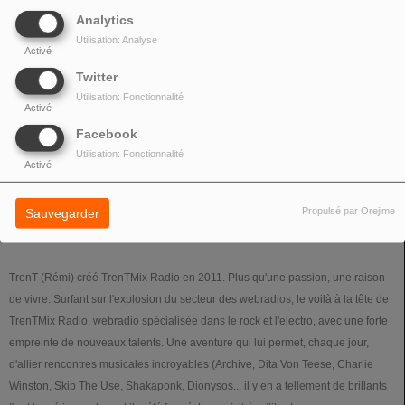
Analytics
Utilisation: Analyse
Activé
Twitter
Utilisation: Fonctionnalité
Activé
Facebook
Utilisation: Fonctionnalité
Activé
03 OCTOBRE 2024
Propulsé par Orejime
Sauvegarder
TrenT (Rémi) créé TrenTMix Radio en 2011. Plus qu'une passion, une raison
de vivre. Surfant sur l'explosion du secteur des webradios, le voilà à la tête de
TrenTMix Radio, webradio spécialisée dans le rock et l'electro, avec une forte
empreinte de nouveaux talents. Une aventure qui lui permet, chaque jour,
d'allier rencontres musicales incroyables (Archive, Dita Von Teese, Charlie
Winston, Skip The Use, Shakaponk, Dionysos... il y en a tellement de brillants