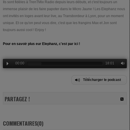
Ils sont fidèles à TrenTMix Radio depuis leurs débuts, et c'est toujours un
immense plaisir de les faire papoter dans le Micro Jaune ! Les Elephanz nous
ont invités en loges avant leur live, au Transbordeur à Lyon, pour un moment
unique. Et ce qu'on peut vous dire, c'est que les frangins Max et Jon sont
toujours aussi cool ! Enjoy !
Pour en savoir plus eur Elephanz, c'est par ici !
00:00
18:01
Télécharger le podcast
PARTAGEZ !
COMMENTAIRES(0)