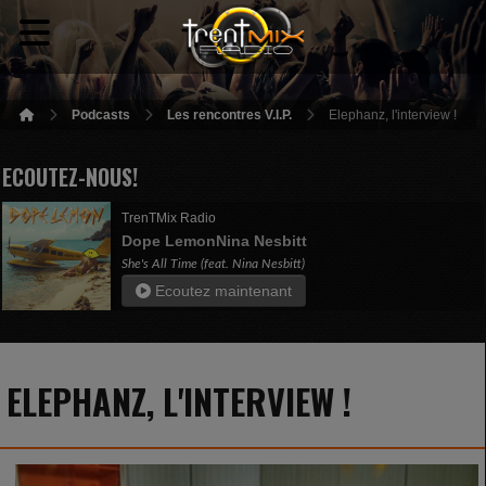
Podcasts
Les rencontres V.I.P.
Elephanz, l'interview !
ECOUTEZ-NOUS!
TrenTMix Radio
Dope LemonNina Nesbitt
She's All Time (feat. Nina Nesbitt)
Ecoutez maintenant
ELEPHANZ, L'INTERVIEW !